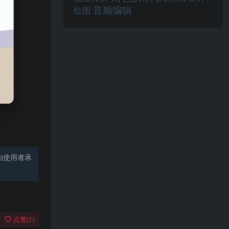
音频编辑
绘图
由使用者承
点赞(
2
)