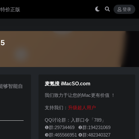
 买特价正版
登录
.5
麦氪搜 iMacSO.com
版能够智能自
我们致力于让您的Mac更有价值 ！
支持我们：
升级超人用户
QQ讨论群：入群口令「789」
❶群:29734469 ❷群:194231069
❸群:465566951 ❹群:482340327