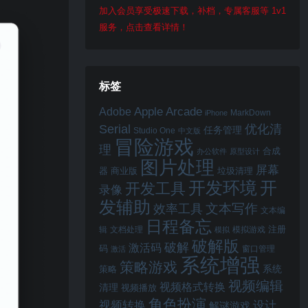
加入会员享受极速下载，补档，专属客服等 1v1
服务，点击查看详情！
标签
Apple Arcade
Adobe
MarkDown
iPhone
Serial
优化清
任务管理
Studio One
中文版
冒险游戏
理
合成
办公软件
原型设计
图片处理
屏幕
器
商业版
垃圾清理
开
开发环境
开发工具
录像
发辅助
文本写作
效率工具
文本编
日程备忘
注册
辑
文档处理
模拟游戏
模拟
破解版
破解
激活码
码
窗口管理
激活
系统增强
策略游戏
系统
策略
视频编辑
视频格式转换
清理
视频播放
角色扮演
视频转换
设计
解谜游戏