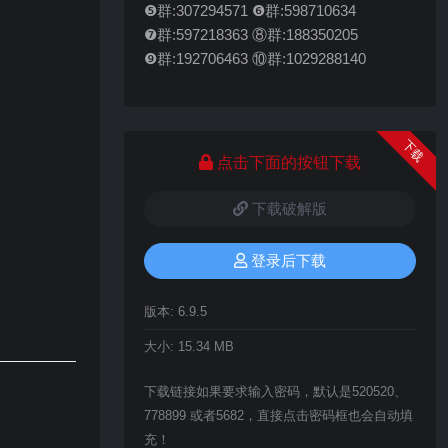
❺群:307294571 ❻群:598710634
❼群:597218363 ⑧群:188350205
❾群:192706463 ⑩群:1029288140
下载
点击下面的按钮下载
下载破解版
登录后下载
版本:
6.9.5
大小:
15.34 MB
下载链接如果要求输入密码，默认是520520、
778899 或者5682，直接点击密码框也会自动填
充！