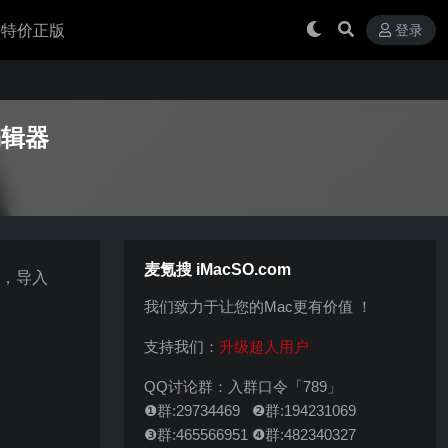
 买特价正版
登录
编编辑器
麦氪搜 iMacSO.com
布，导入
我们致力于让您的Mac更有价值 ！
支持我们：
升级超人用户
QQ讨论群：入群口令「789」
❶群:29734469 ❷群:194231069
❸群:465566951 ❹群:482340327