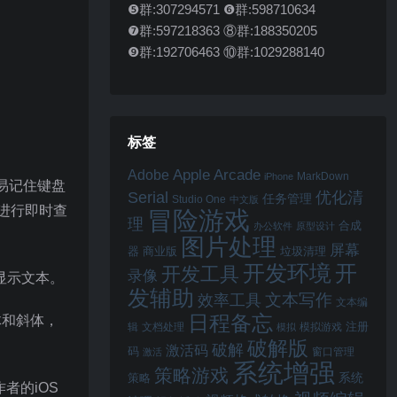
❺群:307294571 ❻群:598710634
❼群:597218363 ⑧群:188350205
❾群:192706463 ⑩群:1029288140
标签
Apple Arcade
Adobe
MarkDown
iPhone
易记住键盘
Serial
优化清
任务管理
Studio One
中文版
f进行即时查
冒险游戏
理
合成
办公软件
原型设计
图片处理
屏幕
器
商业版
垃圾清理
开
开发环境
开发工具
录像
显示文本。
发辅助
文本写作
效率工具
文本编
日程备忘
体和斜体，
注册
辑
文档处理
模拟游戏
模拟
破解版
破解
激活码
码
窗口管理
激活
系统增强
策略游戏
系统
策略
者的iOS