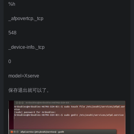
%h
_afpovertcp._tcp
548
_device-info._tcp
0
model=Xserve
保存退出就可以了。