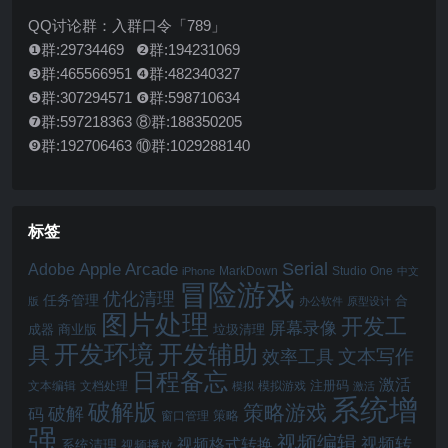
QQ讨论群：入群口令「789」
❶群:29734469 ❷群:194231069
❸群:465566951 ❹群:482340327
❺群:307294571 ❻群:598710634
❼群:597218363 ⑧群:188350205
❾群:192706463 ⑩群:1029288140
标签
Serial
Apple Arcade
Adobe
MarkDown
Studio One
iPhone
中文
冒险游戏
优化清理
任务管理
合
版
办公软件
原型设计
图片处理
开发工
屏幕录像
成器
商业版
垃圾清理
开发辅助
开发环境
具
文本写作
效率工具
日程备忘
激活
注册码
文本编辑
文档处理
模拟游戏
模拟
激活
系统增
破解版
策略游戏
破解
码
窗口管理
策略
强
视频编辑
视频转
视频格式转换
系统清理
视频播放