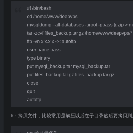
#! /bin/bash
cd /home/www/deepvps
mysqldump –all-databases -uroot -ppass |gzip > m
tar -zcvf files_backup.tar.gz /home/www/deepvps/*
ftp -vn x.x.x.x << autoftp
user name pass
type binary
put mysql_backup.tar mysql_backup.tar
put files_backup.tar.gz files_backup.tar.gz
close
quit
autoftp
6：拷贝文件，比较常用是解压以后在子目录然后要拷贝到
mv 子目录名/* .