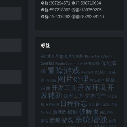
❺群:307294571 ❻群:598710634
❼群:597218363 ⑧群:188350205
❾群:192706463 ⑩群:1029288140
标签
Apple Arcade
Adobe
MarkDown
iPhone
Serial
优化清
任务管理
Studio One
中文版
冒险游戏
理
合成
办公软件
原型设计
图片处理
屏幕
器
商业版
垃圾清理
开
开发环境
开发工具
录像
发辅助
文本写作
效率工具
文本编
日程备忘
注册
辑
文档处理
模拟游戏
模拟
破解版
破解
激活码
码
窗口管理
激活
系统增强
策略游戏
系统
策略