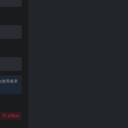
由使用者承
点赞(
0
)