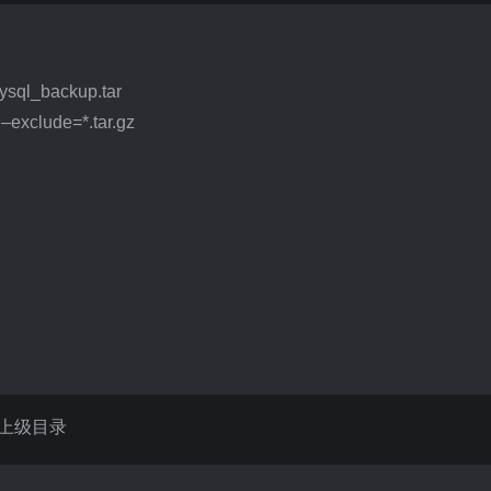
ysql_backup.tar
 –exclude=*.tar.gz
上级目录