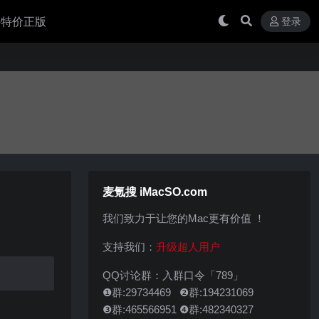
 买特价正版
登录
麦氪搜 iMacSO.com
我们致力于让您的Mac更有价值 ！
支持我们：
升级超人用户
QQ讨论群：入群口令「789」
❶群:29734469 ❷群:194231069
❸群:465566951 ❹群:482340327