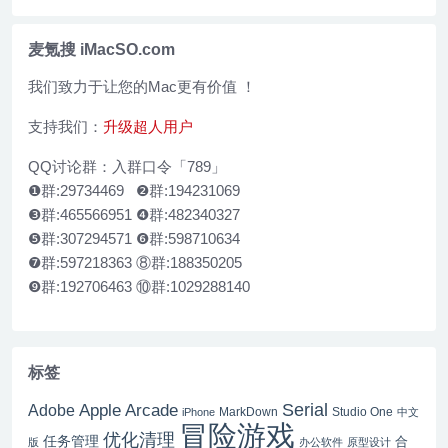
式自定义工具
麦氪搜 iMacSO.com
我们致力于让您的Mac更有价值 ！
支持我们：
升级超人用户
QQ讨论群：入群口令「789」
❶群:29734469 ❷群:194231069
❸群:465566951 ❹群:482340327
❺群:307294571 ❻群:598710634
❼群:597218363 ⑧群:188350205
❾群:192706463 ⑩群:1029288140
标签
Serial
Apple Arcade
Adobe
MarkDown
Studio One
iPhone
中文
冒险游戏
优化清理
任务管理
合
版
办公软件
原型设计