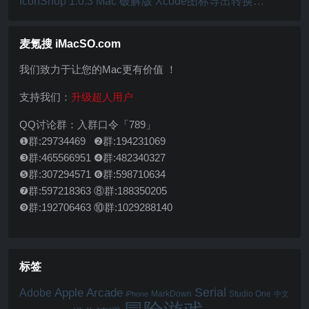
IconShop 1.0.3 Mac 破解版 Xcode图标导出转换工
具
麦氪搜 iMacSO.com
我们致力于让您的Mac更有价值 ！
支持我们：
升级超人用户
QQ讨论群：入群口令「789」
❶群:29734469 ❷群:194231069
❸群:465566951 ❹群:482340327
❺群:307294571 ❻群:598710634
❼群:597218363 ⑧群:188350205
❾群:192706463 ⑩群:1029288140
标签
Serial
Apple Arcade
Adobe
MarkDown
Studio One
iPhone
中文