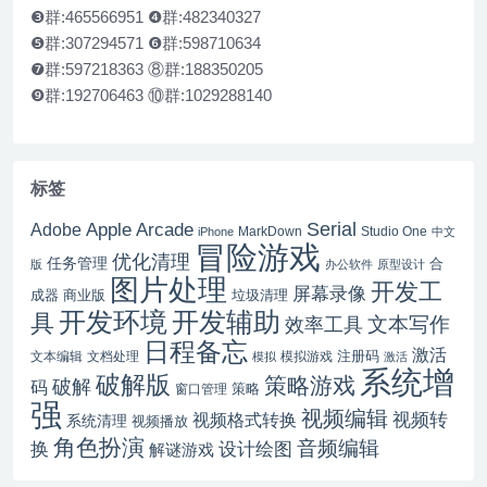
❸群:465566951 ❹群:482340327
❺群:307294571 ❻群:598710634
❼群:597218363 ⑧群:188350205
❾群:192706463 ⑩群:1029288140
标签
Serial
Apple Arcade
Adobe
MarkDown
Studio One
iPhone
中文
冒险游戏
优化清理
任务管理
合
版
办公软件
原型设计
图片处理
开发工
屏幕录像
成器
商业版
垃圾清理
开发辅助
开发环境
具
文本写作
效率工具
日程备忘
激活
注册码
文本编辑
文档处理
模拟游戏
模拟
激活
系统增
破解版
策略游戏
破解
码
窗口管理
策略
强
视频编辑
视频转
视频格式转换
系统清理
视频播放
角色扮演
音频编辑
换
设计绘图
解谜游戏