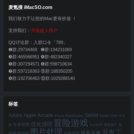
麦氪搜 iMacSO.com
我们致力于让您的Mac更有价值 ！
支持我们：
升级超人用户
QQ讨论群：入群口令「789」
❶群:29734469 ❷群:194231069
❸群:465566951 ❹群:482340327
❺群:307294571 ❻群:598710634
❼群:597218363 ⑧群:188350205
❾群:192706463 ⑩群:1029288140
标签
Serial
Apple Arcade
Adobe
MarkDown
Studio One
iPhone
中文
冒险游戏
优化清理
任务管理
合
版
办公软件
原型设计
图片处理
开发工
屏幕录像
成器
商业版
垃圾清理