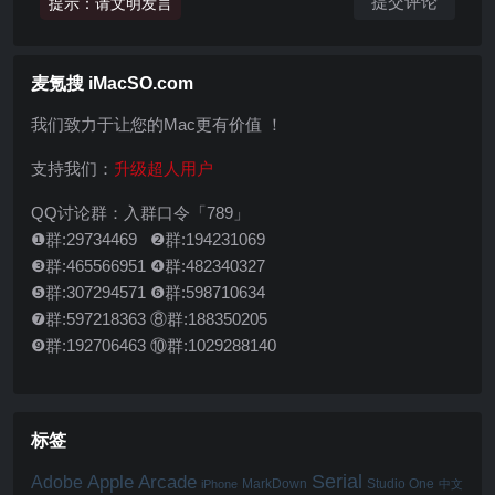
提示：请文明发言
麦氪搜 iMacSO.com
我们致力于让您的Mac更有价值 ！
支持我们：
升级超人用户
QQ讨论群：入群口令「789」
❶群:29734469 ❷群:194231069
❸群:465566951 ❹群:482340327
❺群:307294571 ❻群:598710634
❼群:597218363 ⑧群:188350205
❾群:192706463 ⑩群:1029288140
标签
Serial
Apple Arcade
Adobe
MarkDown
Studio One
iPhone
中文