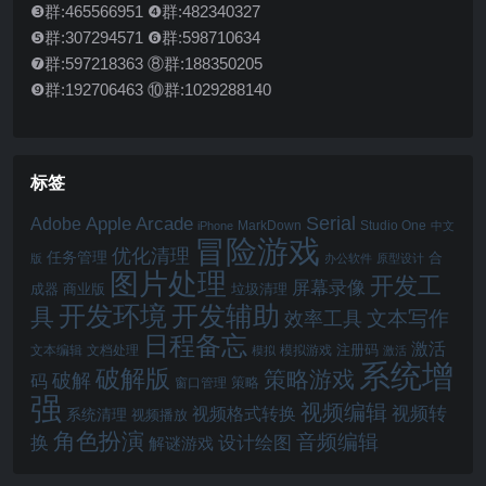
❸群:465566951 ❹群:482340327
❺群:307294571 ❻群:598710634
❼群:597218363 ⑧群:188350205
❾群:192706463 ⑩群:1029288140
标签
Serial
Apple Arcade
Adobe
MarkDown
Studio One
iPhone
中文
冒险游戏
优化清理
任务管理
合
版
办公软件
原型设计
图片处理
开发工
屏幕录像
成器
商业版
垃圾清理
开发辅助
开发环境
具
文本写作
效率工具
日程备忘
激活
注册码
文本编辑
文档处理
模拟游戏
模拟
激活
系统增
破解版
策略游戏
破解
码
窗口管理
策略
强
视频编辑
视频转
视频格式转换
系统清理
视频播放
角色扮演
音频编辑
换
设计绘图
解谜游戏