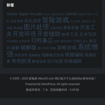
标签
Serial
Apple Arcade
Adobe
MarkDown
Studio One
iPhone
中文
冒险游戏
优化清理
任务管理
合
版
办公软件
原型设计
图片处理
开发工
屏幕录像
成器
商业版
垃圾清理
开发辅助
开发环境
具
文本写作
效率工具
日程备忘
激活
注册码
文本编辑
文档处理
模拟游戏
模拟
激活
系统增
破解版
策略游戏
破解
码
窗口管理
策略
强
视频编辑
视频转
视频格式转换
系统清理
视频播放
角色扮演
音频编辑
换
设计绘图
解谜游戏
© 2009 - 2026
麦氪搜 iMacSO.com
我们致力于让您的Mac更有价值 !
Powered By WordPress. All rights reserved
数据库查询：7 次
.
页面加载时间：0.09 秒