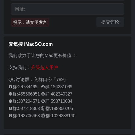
提示：请文明发言
麦氪搜 iMacSO.com
我们致力于让您的Mac更有价值 ！
支持我们：
升级超人用户
QQ讨论群：入群口令「789」
❶群:29734469 ❷群:194231069
❸群:465566951 ❹群:482340327
❺群:307294571 ❻群:598710634
❼群:597218363 ⑧群:188350205
❾群:192706463 ⑩群:1029288140