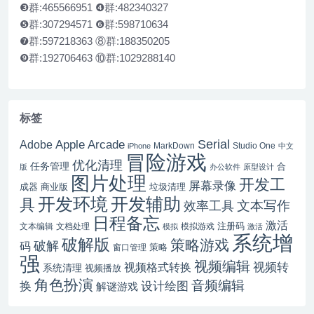
❸群:465566951 ❹群:482340327
❺群:307294571 ❻群:598710634
❼群:597218363 ⑧群:188350205
❾群:192706463 ⑩群:1029288140
标签
Serial
Apple Arcade
Adobe
MarkDown
Studio One
iPhone
中文
冒险游戏
优化清理
任务管理
合
版
办公软件
原型设计
图片处理
开发工
屏幕录像
成器
商业版
垃圾清理
开发辅助
开发环境
具
文本写作
效率工具
日程备忘
激活
注册码
文本编辑
文档处理
模拟游戏
模拟
激活
系统增
破解版
策略游戏
破解
码
窗口管理
策略
强
视频编辑
视频转
视频格式转换
系统清理
视频播放
角色扮演
音频编辑
换
设计绘图
解谜游戏