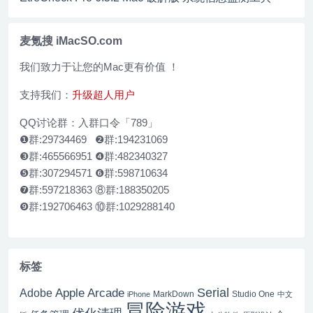
麦氪搜 iMacSO.com
我们致力于让您的Mac更有价值 ！
支持我们：
升级超人用户
QQ讨论群：入群口令「789」
❶群:29734469 ❷群:194231069
❸群:465566951 ❹群:482340327
❺群:307294571 ❻群:598710634
❼群:597218363 ⑧群:188350205
❾群:192706463 ⑩群:1029288140
标签
Serial
Apple Arcade
Adobe
MarkDown
Studio One
iPhone
中文
冒险游戏