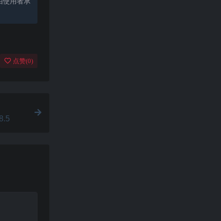
由使用者承
点赞(
0
)
8.5