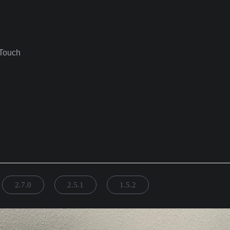
ouch
2.7.0
2.5.1
1.5.2