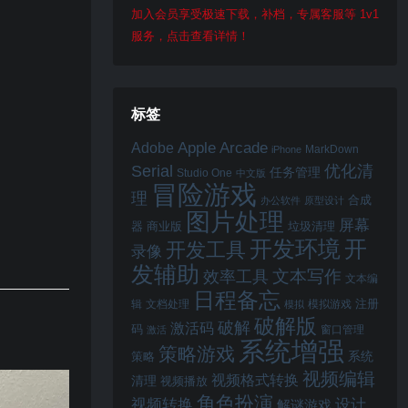
加入会员享受极速下载，补档，专属客服等 1v1
服务，点击查看详情！
标签
Apple Arcade
Adobe
MarkDown
iPhone
Serial
优化清
任务管理
Studio One
中文版
冒险游戏
理
合成
办公软件
原型设计
图片处理
屏幕
器
商业版
垃圾清理
开
开发环境
开发工具
录像
发辅助
文本写作
效率工具
文本编
日程备忘
注册
辑
文档处理
模拟游戏
模拟
破解版
破解
激活码
码
窗口管理
激活
系统增强
策略游戏
系统
策略
视频编辑
视频格式转换
清理
视频播放
角色扮演
视频转换
设计
解谜游戏