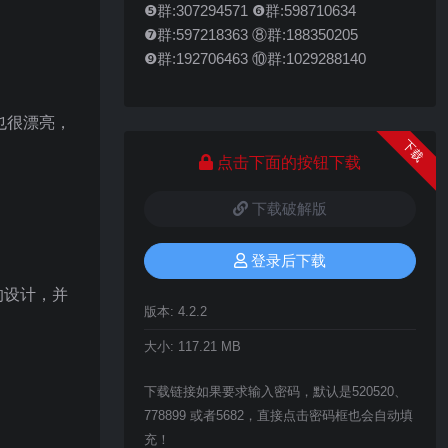
❺群:307294571 ❻群:598710634
❼群:597218363 ⑧群:188350205
❾群:192706463 ⑩群:1029288140
也很漂亮，
下载
点击下面的按钮下载
下载破解版
登录后下载
的设计，并
版本:
4.2.2
大小:
117.21 MB
下载链接如果要求输入密码，默认是520520、
778899 或者5682，直接点击密码框也会自动填
充！