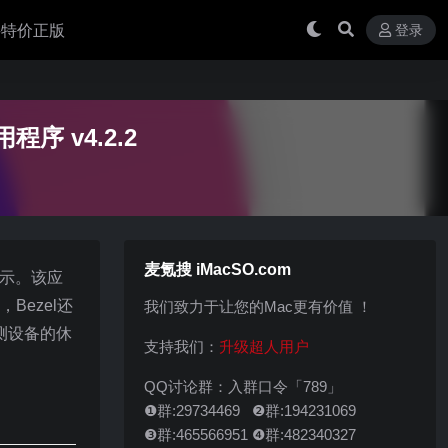
 买特价正版
登录
程序 v4.2.2
麦氪搜 iMacSO.com
显示。该应
Bezel还
我们致力于让您的Mac更有价值 ！
测设备的休
支持我们：
升级超人用户
QQ讨论群：入群口令「789」
❶群:29734469 ❷群:194231069
❸群:465566951 ❹群:482340327