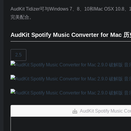
AudKit Tidizer可与Windows 7、8、10和Mac OSX 10.
完美配合。
AudKit Spotify Music Converter for Mac
2.5
AudKit Spotify Musi