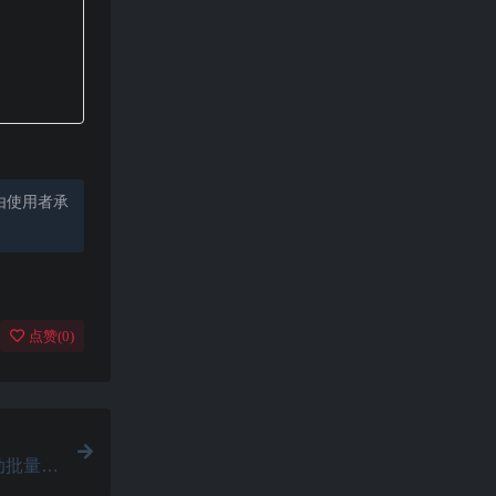
由使用者承
点赞(
0
)
档自动批量打