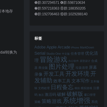
❺群:307294571 ❻群:598710634
❼群:597218363 ⑧群:188350205
进行本地存
❾群:192706463 ⑩群:1029288140
标签
Apple Arcade
Adobe
MarkDown
iPhone
dal转换为
Serial
优化清
任务管理
Studio One
中文版
冒险游戏
理
合成
办公软件
原型设计
图片处理
屏幕
器
商业版
垃圾清理
开
开发环境
开发工具
录像
发辅助
文本写作
效率工具
文本编
日程备忘
注册
辑
文档处理
模拟游戏
模拟
破解版
破解
激活码
码
窗口管理
激活
系统增强
策略游戏
系统
策略