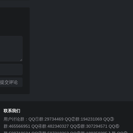
联系我们
用户讨论群：QQ①群:29734469 QQ②群:194231069 QQ③
群:465566951 QQ④群:482340327 QQ⑤群:307294571 QQ⑥