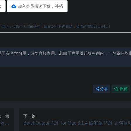
载
加入会员极速下载，补档
于网络，仅供个人测试研究，请在24小时内删除，如需商用请购买正版！
用于参考学习用，请勿直接商用。若由于商用引起版权纠纷，一切责任均
分享
收藏
上一篇
下一篇
启动效率
BatchOutput PDF for Mac 3.1.4 破解版 PDF文
工具
印工具