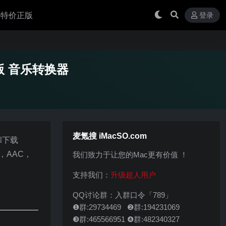
 买特价正版
登录
0 破解版 音乐转换器
麦氪搜 iMacSO.com
换和下载
3，AAC，
我们致力于让您的Mac更有价值 ！
支持我们：
升级超人用户
QQ讨论群：入群口令「789」
❶群:29734469 ❷群:194231069
❸群:465566951 ❹群:482340327