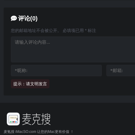
评论(0)
您的邮箱地址不会被公开。
必填项已用
*
标注
提示：请文明发言
麦氪搜 iMacSO.com 让您的Mac更有价值 ！