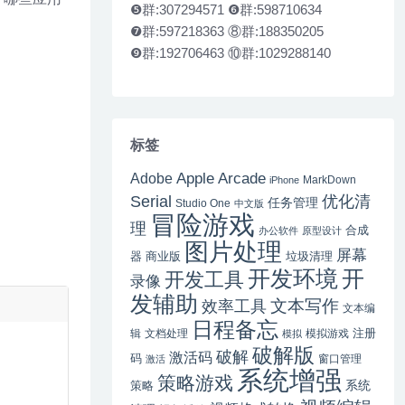
❺群:307294571 ❻群:598710634
❼群:597218363 ⑧群:188350205
❾群:192706463 ⑩群:1029288140
标签
Apple Arcade
Adobe
MarkDown
iPhone
Serial
优化清
任务管理
Studio One
中文版
冒险游戏
理
合成
办公软件
原型设计
图片处理
屏幕
器
商业版
垃圾清理
开
开发环境
开发工具
录像
发辅助
文本写作
效率工具
文本编
日程备忘
注册
辑
文档处理
模拟游戏
模拟
破解版
破解
激活码
码
窗口管理
激活
系统增强
策略游戏
系统
策略