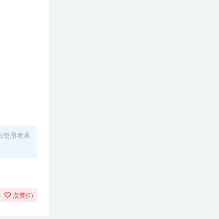
由使用者承
点赞(
0
)