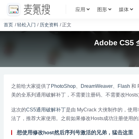
应用
图形
媒体
首页
轻松入门
历史资料
正文
Adobe C
之前给大家提供了
PhotoShop
、
DreamWeaver
、
Flash
和 
美的全系列通用破解补丁，不需要注册码、不需要改Hosts
这次的
CS5通用破解补丁
是由 MyCrack 大侠制作的
法了，推荐大家使用。之前如果修改Hosts成功注册使用
想使用修改host然后序列号激活的兄弟，猛击这里