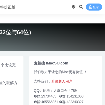
 买特价正版
登录
32位与64位）
麦氪搜 iMacSO.com
供一个比较完
我们致力于让您的Mac更有价值 ！
支持我们：
升级超人用户
最佳的破解方
QQ讨论群：入群口令「789」
❶群:29734469 ❷群:194231069
❸群:465566951 ❹群:482340327