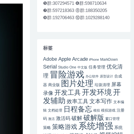
❺群:307294571 ❻群:598710634
❼群:597218363 ⑧群:188350205
❾群:192706463 ⑩群:1029288140
标签
Apple Arcade
Adobe
MarkDown
iPhone
Serial
优化清
任务管理
Studio One
中文版
冒险游戏
理
合成
办公软件
原型设计
图片处理
屏幕
器
商业版
垃圾清理
开
开发环境
开发工具
录像
发辅助
文本写作
效率工具
文本编
日程备忘
注册
辑
文档处理
模拟游戏
模拟
破解版
破解
激活码
码
窗口管理
激活
系统增强
策略游戏
系统
策略