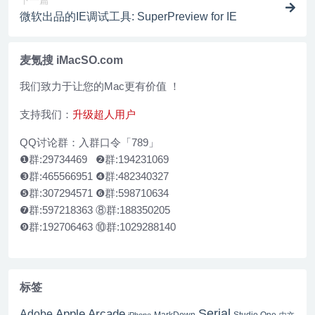
下一篇
微软出品的IE调试工具: SuperPreview for IE
麦氪搜 iMacSO.com
我们致力于让您的Mac更有价值 ！
支持我们：
升级超人用户
QQ讨论群：入群口令「789」
❶群:29734469 ❷群:194231069
❸群:465566951 ❹群:482340327
❺群:307294571 ❻群:598710634
❼群:597218363 ⑧群:188350205
❾群:192706463 ⑩群:1029288140
标签
Serial
Apple Arcade
Adobe
Studio One