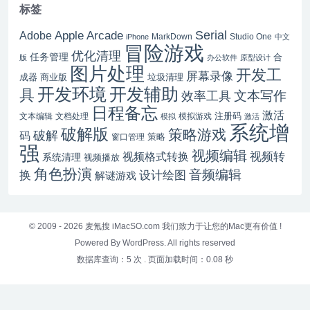
标签
Serial
Apple Arcade
Adobe
MarkDown
Studio One
iPhone
中文
冒险游戏
优化清理
任务管理
合
版
办公软件
原型设计
图片处理
开发工
屏幕录像
成器
商业版
垃圾清理
开发辅助
开发环境
具
文本写作
效率工具
日程备忘
激活
注册码
文本编辑
文档处理
模拟游戏
模拟
激活
系统增
破解版
策略游戏
破解
码
窗口管理
策略
强
视频编辑
视频转
视频格式转换
系统清理
视频播放
角色扮演
音频编辑
换
设计绘图
解谜游戏
© 2009 - 2026
麦氪搜 iMacSO.com
我们致力于让您的Mac更有价值 !
Powered By WordPress. All rights reserved
数据库查询：5 次
.
页面加载时间：0.08 秒