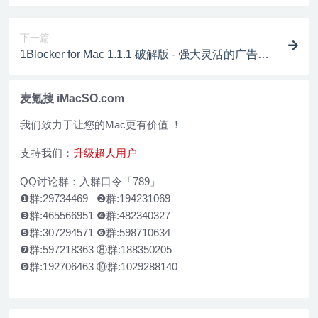
程开机工具
下一篇
1Blocker for Mac 1.1.1 破解版 - 强大灵活的广告及
跟踪代码屏蔽工具
麦氪搜 iMacSO.com
我们致力于让您的Mac更有价值 ！
支持我们：
升级超人用户
QQ讨论群：入群口令「789」
❶群:29734469 ❷群:194231069
❸群:465566951 ❹群:482340327
❺群:307294571 ❻群:598710634
❼群:597218363 ⑧群:188350205
❾群:192706463 ⑩群:1029288140