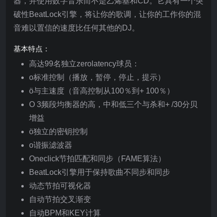
器，并使用数字音乐而不是乙烯基和CD。它具有一个突
破性BeatLock引擎，将让你的歌调，让你的工作你的混
音难以置信的速度比任何其他的DJ。
基本特点：
高达99名独立zerolatency球员：
o标准控制（播放，暂停，停止，提示）
ö与主速度（音高控制从100％到+ 100％）
O 3频段均衡器的高，中和低三个与杀和+ /30分贝
增益
ö独立的密钥控制
o谐振滤波器
Oneclick节拍匹配和同步（FAME算法）
BeatLock引擎用于保持歌曲不同步和同步
动态节拍可视化器
自动节拍交叉渐变
自动BPM和KEY计算