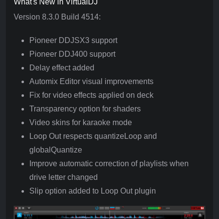
What's New in VirtualDJ
Version 8.3.0 Build 4514:
Pioneer DDJSX3 support
Pioneer DDJ400 support
Delay effect added
Automix Editor visual improvements
Fix for video effects applied on deck
Transparency option for shaders
Video skins for karaoke mode
Loop Out respects quantizeLoop and
globalQuantize
Improve automatic correction of playlists when
drive letter changed
Slip option added to Loop Out plugin