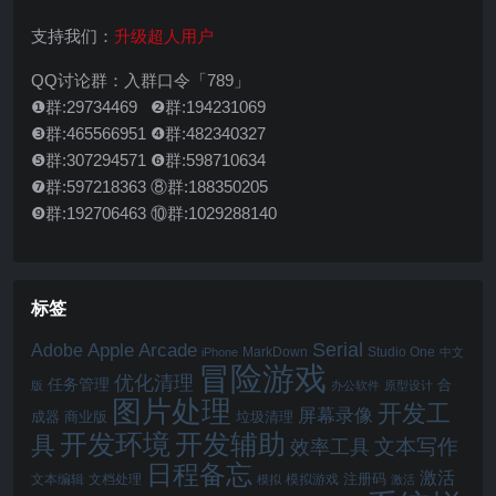
支持我们：
升级超人用户
QQ讨论群：入群口令「789」
❶群:29734469 ❷群:194231069
❸群:465566951 ❹群:482340327
❺群:307294571 ❻群:598710634
❼群:597218363 ⑧群:188350205
❾群:192706463 ⑩群:1029288140
标签
Serial
Apple Arcade
Adobe
MarkDown
Studio One
iPhone
中文
冒险游戏
优化清理
任务管理
合
版
办公软件
原型设计
图片处理
开发工
屏幕录像
成器
商业版
垃圾清理
开发辅助
开发环境
具
文本写作
效率工具
日程备忘
激活
注册码
文本编辑
文档处理
模拟游戏
模拟
激活