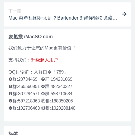
下一篇
Mac 菜单栏图标太乱？Bartender 3 帮你轻松隐藏，
仅需 74 元
麦氪搜 iMacSO.com
我们致力于让您的Mac更有价值 ！
支持我们：
升级超人用户
QQ讨论群：入群口令「789」
❶群:29734469 ❷群:194231069
❸群:465566951 ❹群:482340327
❺群:307294571 ❻群:598710634
❼群:597218363 ⑧群:188350205
❾群:192706463 ⑩群:1029288140
标签