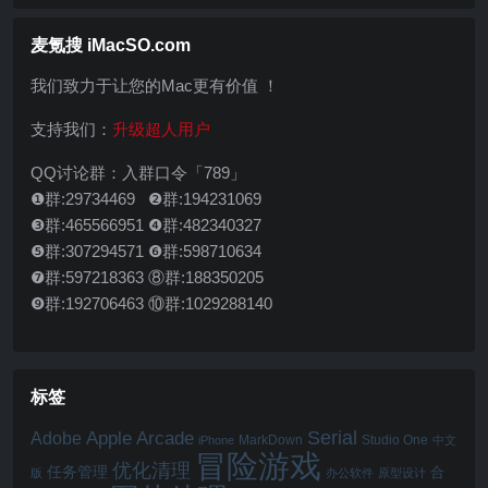
麦氪搜 iMacSO.com
我们致力于让您的Mac更有价值 ！
支持我们：
升级超人用户
QQ讨论群：入群口令「789」
❶群:29734469 ❷群:194231069
❸群:465566951 ❹群:482340327
❺群:307294571 ❻群:598710634
❼群:597218363 ⑧群:188350205
❾群:192706463 ⑩群:1029288140
标签
Serial
Apple Arcade
Adobe
MarkDown
Studio One
iPhone
中文
冒险游戏
优化清理
任务管理
合
版
办公软件
原型设计