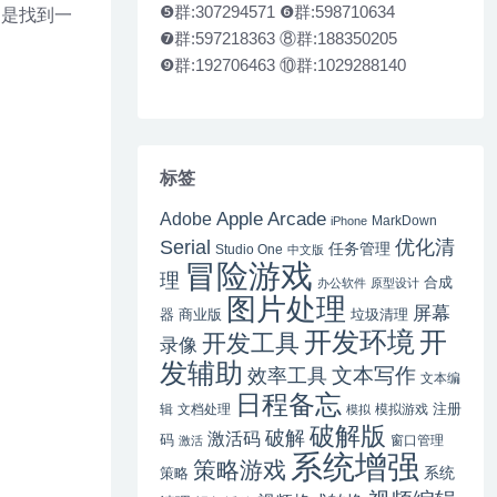
❺群:307294571 ❻群:598710634
的是找到一
❼群:597218363 ⑧群:188350205
❾群:192706463 ⑩群:1029288140
标签
Apple Arcade
Adobe
MarkDown
iPhone
Serial
优化清
任务管理
Studio One
中文版
冒险游戏
理
合成
办公软件
原型设计
图片处理
屏幕
器
商业版
垃圾清理
开
开发环境
开发工具
录像
发辅助
文本写作
效率工具
文本编
日程备忘
注册
辑
文档处理
模拟游戏
模拟
破解版
破解
激活码
码
窗口管理
激活
系统增强
策略游戏
系统
策略