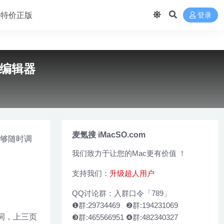
 买特价正版
登录
wn编辑器
麦氪搜 iMacSO.com
能够随时调
我们致力于让您的Mac更有价值 ！
支持我们：
升级超人用户
QQ讨论群：入群口令「789」
❶群:29734469 ❷群:194231069
关键词，上三页
❸群:465566951 ❹群:482340327