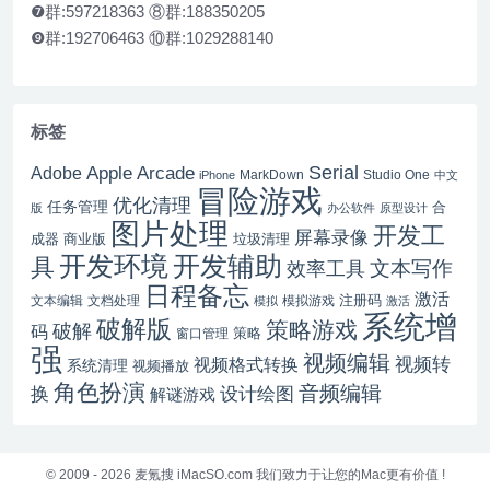
❼群:597218363 ⑧群:188350205
❾群:192706463 ⑩群:1029288140
标签
Serial
Apple Arcade
Adobe
MarkDown
Studio One
iPhone
中文
冒险游戏
优化清理
任务管理
合
版
办公软件
原型设计
图片处理
开发工
屏幕录像
成器
商业版
垃圾清理
开发辅助
开发环境
具
文本写作
效率工具
日程备忘
激活
注册码
文本编辑
文档处理
模拟游戏
模拟
激活
系统增
破解版
策略游戏
破解
码
窗口管理
策略
强
视频编辑
视频转
视频格式转换
系统清理
视频播放
角色扮演
音频编辑
换
设计绘图
解谜游戏
© 2009 - 2026
麦氪搜 iMacSO.com
我们致力于让您的Mac更有价值 !