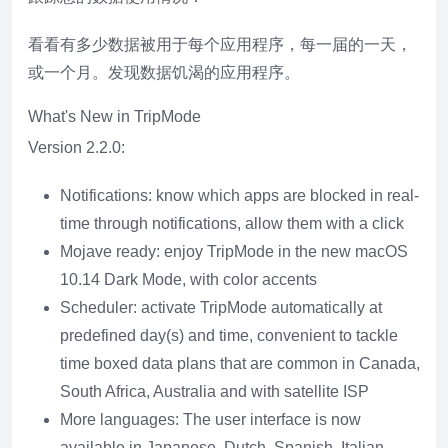
看看有多少数据被用于每个应用程序，每一届的一天，
或一个月。发现数据饥渴的应用程序。
What's New in TripMode
Version 2.2.0:
Notifications: know which apps are blocked in real-
time through notifications, allow them with a click
Mojave ready: enjoy TripMode in the new macOS
10.14 Dark Mode, with color accents
Scheduler: activate TripMode automatically at
predefined day(s) and time, convenient to tackle
time boxed data plans that are common in Canada,
South Africa, Australia and with satellite ISP
More languages: The user interface is now
available in Japanese, Dutch, Spanish, Italian,