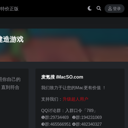
 买特价正版
登录
拟建造游戏
麦氪搜 iMacSO.com
按照你自己的
，直到符合
我们致力于让您的Mac更有价值 ！
支持我们：
升级超人用户
QQ讨论群：入群口令「789」
❶群:29734469 ❷群:194231069
❸群:465566951 ❹群:482340327