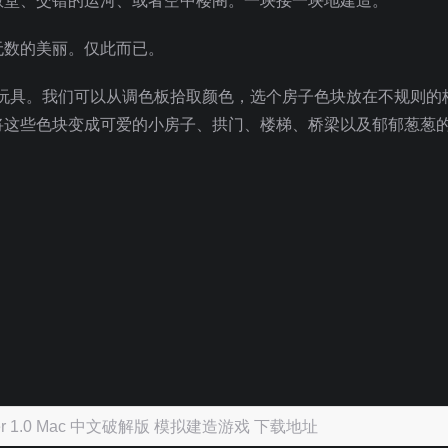
教堂、交错的运河、或者空中楼阁。一块接一块地建造。
无数的美丽。仅此而已。
它更像玩具。我们可以从调色板拾取颜色，选个房子色块放在不规则的
自动地将这些色块变成可爱的小房子、拱门、楼梯、桥梁以及郁郁葱葱
er 1.0 Mac 中文破解版 模拟建造游戏 下载地址