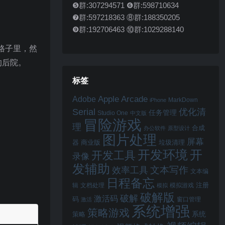
❺群:307294571 ❻群:598710634
❼群:597218363 ⑧群:188350205
❾群:192706463 ⑩群:1029288140
格子里，然
的后院。
标签
Apple Arcade
Adobe
MarkDown
iPhone
Serial
优化清
任务管理
Studio One
中文版
冒险游戏
理
合成
办公软件
原型设计
图片处理
屏幕
器
商业版
垃圾清理
开
开发环境
开发工具
录像
发辅助
文本写作
效率工具
文本编
日程备忘
注册
辑
文档处理
模拟游戏
模拟
破解版
破解
激活码
码
窗口管理
激活
系统增强
策略游戏
系统
策略