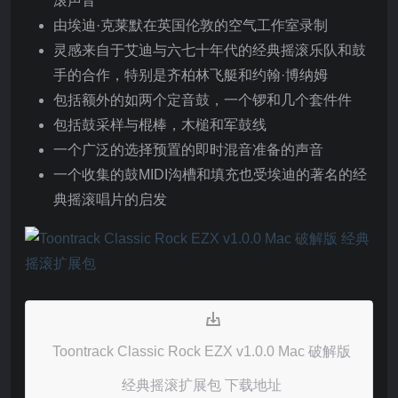
滚声音
由埃迪·克莱默在英国伦敦的空气工作室录制
灵感来自于艾迪与六七十年代的经典摇滚乐队和鼓
手的合作，特别是齐柏林飞艇和约翰·博纳姆
包括额外的如两个定音鼓，一个锣和几个套件件
包括鼓采样与棍棒，木槌和军鼓线
一个广泛的选择预置的即时混音准备的声音
一个收集的鼓MIDI沟槽和填充也受埃迪的著名的经
典摇滚唱片的启发
Toontrack Classic Rock EZX v1.0.0 Mac 破解版
经典摇滚扩展包 下载地址