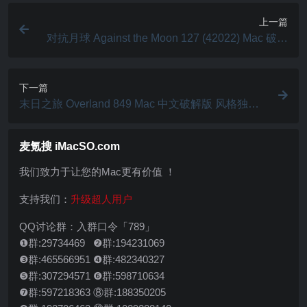
上一篇
对抗月球 Against the Moon 127 (42022) Mac 破解
版 战术卡牌游戏
下一篇
末日之旅 Overland 849 Mac 中文破解版 风格独特
的策略生存类游戏
麦氪搜 iMacSO.com
我们致力于让您的Mac更有价值 ！
支持我们：
升级超人用户
QQ讨论群：入群口令「789」
❶群:29734469 ❷群:194231069
❸群:465566951 ❹群:482340327
❺群:307294571 ❻群:598710634
❼群:597218363 ⑧群:188350205