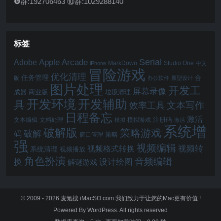
❾群:192706463 ⑩群:1029288140
标签
Serial
Apple Arcade
Adobe
MarkDown
Studio One
iPhone
中文
冒险游戏
优化清理
任务管理
合
版
办公软件
原型设计
图片处理
开发工
屏幕录像
成器
商业版
垃圾清理
开发辅助
开发环境
具
文本写作
效率工具
日程备忘
激活
注册码
文本编辑
文档处理
模拟游戏
模拟
激活
系统增
破解版
策略游戏
破解
码
窗口管理
策略
强
视频编辑
视频转
视频格式转换
系统清理
视频播放
角色扮演
音频编辑
换
设计绘图
解谜游戏
© 2009 - 2026
麦氪搜 iMacSO.com
我们致力于让您的Mac更有价值 !
Powered By WordPress. All rights reserved