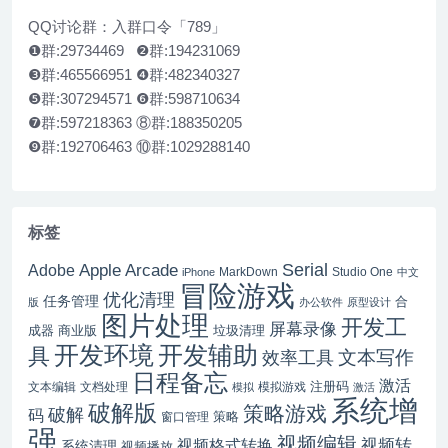
QQ讨论群：入群口令「789」
❶群:29734469 ❷群:194231069
❸群:465566951 ❹群:482340327
❺群:307294571 ❻群:598710634
❼群:597218363 ⑧群:188350205
❾群:192706463 ⑩群:1029288140
标签
Serial
Apple Arcade
Adobe
MarkDown
Studio One
iPhone
中文
冒险游戏
优化清理
任务管理
合
版
办公软件
原型设计
图片处理
开发工
屏幕录像
成器
商业版
垃圾清理
开发辅助
开发环境
具
文本写作
效率工具
日程备忘
激活
注册码
文本编辑
文档处理
模拟游戏
模拟
激活
系统增
破解版
策略游戏
破解
码
窗口管理
策略
强
视频编辑
视频转
视频格式转换
系统清理
视频播放