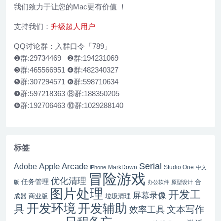
我们致力于让您的Mac更有价值 ！
支持我们：
升级超人用户
QQ讨论群：入群口令「789」
❶群:29734469 ❷群:194231069
❸群:465566951 ❹群:482340327
❺群:307294571 ❻群:598710634
❼群:597218363 ⑧群:188350205
❾群:192706463 ⑩群:1029288140
标签
Serial
Apple Arcade
Adobe
MarkDown
Studio One
iPhone
中文
冒险游戏
优化清理
任务管理
合
版
办公软件
原型设计
图片处理
开发工
屏幕录像
成器
商业版
垃圾清理
开发辅助
开发环境
具
文本写作
效率工具