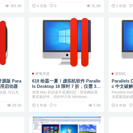
303.3K
4 月前
0
51.8K
1 年前
麦氪优选
虚拟机
 开源版 Para
618 给荔一夏！虚拟机软件 Paralle
Parallels
无限试用启动器
ls Desktop 16 限时 7 折，仅需 34
c 中文破
9 元
机
的启动器, 可以无
使用 Mac 的你是不是遇到过：登录网站需
Parallels 
要安装控件，但控件只有 Windows...
活度最高的虚拟
29.3K
5 年前
0
5.5K
6 年前