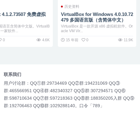
历史资料
ox 4.1.2.73507 免费虚拟
VirtualBox for Windows 4.0.10.72
479 多国语言版（含简体中文）
x多国语言含简体中文版。VirtualB
VirtualBox 是一款开源 x86 虚拟机软件。Or
一家软件...
acle VM Vir...
0
4.6K
15 年前
0
11.9K
联系我们
用户讨论群：QQ①群:29734469 QQ②群:194231069 QQ③
群:465566951 QQ④群:482340327 QQ⑤群:307294571 QQ⑥
群:598710634 QQ⑦群:597218363 QQ⑧群:188350205入群 QQ⑨
群:192706463 QQ⑩群:1029288140。口令「789」