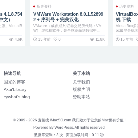
历史资料
历史资料
 4.1.8.754
VMWare Workstation 8.0.1.52899
VirtualB
体中文）
2 + 序列号 + 完美汉化
机 下载
版。VirtualB
VMware（威睿,纽约证券交易所代码：VM
VirtualBo
W） 虚拟机软件，是全球桌面到数据中...
ox最早是德国
4.6K
15 年前
0
11.8K
15 年前
快速导航
关于本站
国光的博客
关于我们
Akai'Library
版权声明
cywhat's blog
赞助本站
© 2009 - 2026
麦氪搜 iMacSO.com
我们致力于让您的Mac更有价值 !
Powered By WordPress. All rights reserved
数据库查询：3 次
.
页面加载时间：0.11 秒