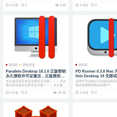
4 月前
0
3.6K
4 月前
5
虚拟机
麦氪优选
虚拟机
Parallels Desktop 18.1.0 正版密钥
PD Runner 0.3.8 Mac
永久授权许可证激活，正版授权，
llels Desktop 18 
永久使用 支持M1与intel Mac上最
永久激活保证务必先看常见问题！！！ 永久
适用于Parallels Desktop
优秀的虚拟机
激活保证务必先看常见问题！！！ 永久激
视试用期限强制启动客户...
活...
4 年前
0
20.3K
4 年前
0