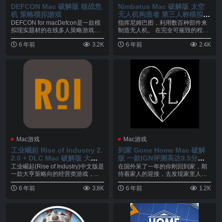
DEFCON Mac 破解版 核战危
Nimbatus Mac 破解版 太空
机 策略模拟游戏
无人机构造者 第三人称模拟类
游戏
DEFCON for macDefcon是一款模
指挥尼姆巴图，利用数百种部件来
拟现实题材的在线多人策略游戏。
制造无人机。 在完全可摧毁的程序
主...
宇宙中，应对未知威...
6 年前
3.2K
6 年前
2.4K
Mac游戏
Mac游戏
工业崛起 Rise of Industry 2.
到家 Gone Home Mac 破解
2.0 + DLC Mac 破解版 大亨
版 一款IGN评测高达9.5分的
策略向的经营类游戏
探索型游戏
工业崛起(Rise of Industry)中文版是
在国外呆了一年的你刚回到家，期
一款大亨策略向的经营类游戏，...
待着家人的迎接，去发现家里人去
楼空。一股不祥的感觉...
6 年前
3.8K
6 年前
1.2K