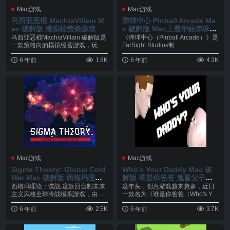
Mac游戏
Mac游戏
马西亚恶棍 MachiaVillain M
弹球中心 Pinball Arcade Ma
ac 破解版 模拟经营类游戏
c 破解版 Mac上最华丽弹珠游
戏
马西亚恶棍MachiaVillain 破解版是
《弹球中心（Pinball Arcade）》是
一款策略向的模拟经营游戏，玩家
FarSight Studios制...
所在...
6 年前
1.8K
6 年前
4.3K
Mac游戏
Mac游戏
Sigma Theory: Global Cold
Who's Your Daddy Mac 破
War Mac 破解版 西格玛理论:
解版 谁是你爸爸 鬼畜父子上
谍战 回合制模拟游戏
演生死大战
西格玛理论：谍战 这款回合制未来
这年头，创意游戏越来愈多，近日
主义风格全球冷战模拟游戏，由获
一款名为《谁是你爸爸（Who's Yo
奖作品《异星迷航》...
ur Dad...
6 年前
2.5K
6 年前
3.7K