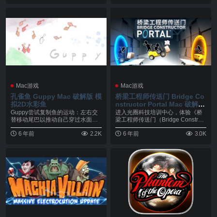
Mac游戏
Mac游戏
孔雀鱼 Guppy Mac 破解版 模
桥梁工程师传送门 Bridge Co
拟2D水彩鱼
nstructor Portal Mac 破解版
建设类休闲游戏
Guppy尝试复制鱼的运动：左右交
进入光圈科技培训中心，体验《桥
替移动尾巴以推动自己穿过水面。
梁工程师传送门（Bridge Construct
躲在睡莲的树荫...
o...
6 年前
2.2K
6 年前
3.0K