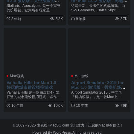
c 2.0 激活版 - 太空探险为核
for Mac 1.0.2 激活版 - 称霸天
心的战略游戏
空
Stellaris - Apocalypse 是一个完整
这是最新、最出色的机战游戏。由
的扩展包，它为所有玩家重...
Sky Gamblers、Battle Supr...
8 年前
5.8K
9 年前
2.7K
Mac游戏
Mac游戏
Valhalla Hills for Mac 1.0 –
Airport Simulator 2015 for
好玩的城市建设模拟游戏
Mac 1.0 激活版 - 投身机场支
持服务模拟机场类游戏
Valhalla Hills 是一款由虚幻4引擎
Airport Simulator 2015，中文名
打造的城市建设模拟游戏，该作描
「机场模拟」，是一款Mac上...
述...
10 年前
10.0K
10 年前
7.9K
© 2009 - 2026
麦氪搜 iMacSO.com
我们致力于让您的Mac更有价值 !
Powered By WordPress. All rights reserved