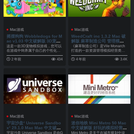
Mac游戏
Mac游戏
摇摆狗狗 Wobbledogs for M
WeedCraft inc 1.3.2 Mac 破
ac v1.03 中文破解版 3D宠物
解版 麻草制造公司 管理模拟
模拟游戏
经营类游戏
这是一款3D宠物模拟游戏，您可以
《麻草制造公司》是Vile Monarch
在游戏中饲养属于自己的个性化变
打造的一款资源管理模拟经营类游
异狗群，模拟度极高...
戏，与《...
2 年前
434
4 年前
3.4K
Mac游戏
Mac游戏
宇宙沙盘² Universe Sandbo
迷你地铁 Mini Metro 50 Mac
x² 29.1.0 Mac Mac 中文破解
中文破解版 好玩的模拟经营类
版 让你利用上帝视角创造宇宙
游戏
宇宙沙盘 Universe Sandbox 是由G
Mini Metro 是关于在城市规划中设