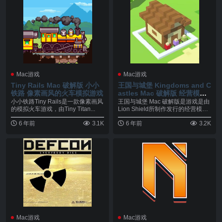
Mac游戏
Mac游戏
Tiny Rails Mac 破解版 小小
王国与城堡 Kingdoms and C
铁路 像素画风的火车模拟游戏
astles Mac 破解版 经营模拟
类游戏
小小铁路Tiny Rails是一款像素画风
王国与城堡 Mac 破解版是游戏是由
的模拟火车游戏，由Tiny Titan...
Lion Shield所制作发行的经营模拟
类...
6 年前
3.1K
6 年前
3.2K
Mac游戏
Mac游戏