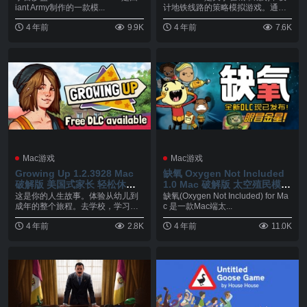
iant Army制作的一款模...
计地铁线路的策略模拟游戏。通过
在站点之...
4 年前
9.9K
4 年前
7.6K
Mac游戏
Mac游戏
Growing Up 1.2.3928 Mac
缺氧 Oxygen Not Included
破解版 美国式家长 轻松休闲
1.0 Mac 破解版 太空殖民模拟
的养成游戏
生存游戏
这是你的人生故事。体验从幼儿到
缺氧(Oxygen Not Included) for Ma
成年的整个旅程。去学校，学习新
c 是一款Mac端太...
事物，结交新朋友，去...
4 年前
2.8K
4 年前
11.0K