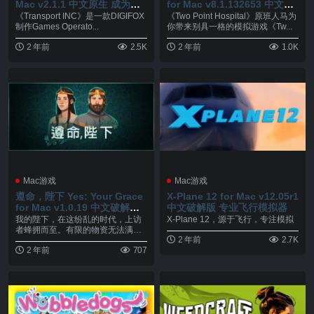
Mac v2.1.1 中文原生 成为世
for Mac v8.1.132653 中文原
界上最大运输公司的创始人和
生 别具一格的模拟游戏
《Transport INC》是一款DIGIFOX
《Two Point Hospital》原班人马为
管理者
制作Games Operato...
你带来别具一格的模拟游戏《Tw...
2 年前
2.5K
2 年前
1.0K
Mac游戏
Mac游戏
遵命，陛下 Yes: Your Grace
X-Plane 12 for Mac v12.05r1
for Mac v1.0.19 中文破解版
中文破解版 专业飞行模拟器
王国管理RPG游戏
我的陛下，在这纷乱的时代，上访
X-Plane 12，源于飞行，专注模拟
者蜂拥而至。有限的物资无法满足
2 年前
2.7K
所有人的需求；除此之...
2 年前
707