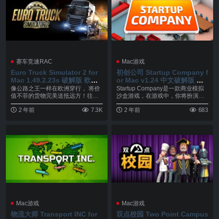
赛车竞速RAC
Mac游戏
Euro Truck Simulator 2 for
初创公司 Startup Company f
Mac 1.49.2.23s 破解版 欧洲
or Mac v1.24 中文破解版 商
卡车模拟器
业模拟沙盒游戏
像公路之王一样在欧洲穿行， 将价
Startup Company是一款商业模拟
值不菲的货物完美送抵远方！往返
沙盒游戏，在游戏中，你将扮演一
于英国，比利时，德...
家新公...
2 年前
7.3K
2 年前
683
Mac游戏
Mac游戏
物流大师 Transport INC for
双点校园 Two Point Campus