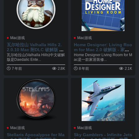
Mac游戏
Mac游戏
瓦尔哈拉山 Valhalla Hills 2.
Home Designer: Living Roo
2.0.10 Mac 附DLC 破解版 城
m for Mac 2.0 破解版 - 家居
市建设模拟游戏
装修模拟游戏
瓦尔哈拉山(Valhalla Hills)中文破解
Home Designer Living Room for M
版是Daedalic Ente...
ac是一款家居装修...
7 年前
2.8K
8 年前
2.1K
Mac游戏
Mac游戏
Stellaris Apocalypse for Ma
Sky Gamblers - Infinite Jets