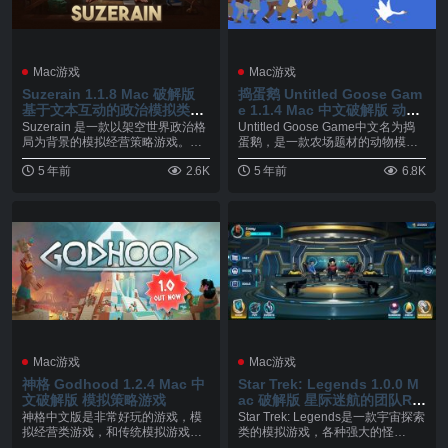
Mac游戏
Mac游戏
Suzerain 1.1.8 Mac 破解版
捣蛋鹅 Untitled Goose Gam
基于文本互动的政治模拟类游
e 1.1.4 Mac 中文破解版 动物
戏
模拟类游戏
Suzerain 是一款以架空世界政治格
Untitled Goose Game中文名为捣
局为背景的模拟经营策略游戏。你
蛋鹅，是一款农场题材的动物模拟
将在游戏中...
类...
5 年前
2.6K
5 年前
6.8K
Mac游戏
Mac游戏
神格 Godhood 1.2.4 Mac 中
Star Trek: Legends 1.0.0 M
文破解版 模拟策略游戏
ac 破解版 星际迷航的团队RP
G 游戏
神格中文版是非常好玩的游戏，模
Star Trek: Legends是一款宇宙探索
拟经营类游戏，和传统模拟游戏不
类的模拟游戏，各种强大的怪
同的是，整个游戏都是...
物，...