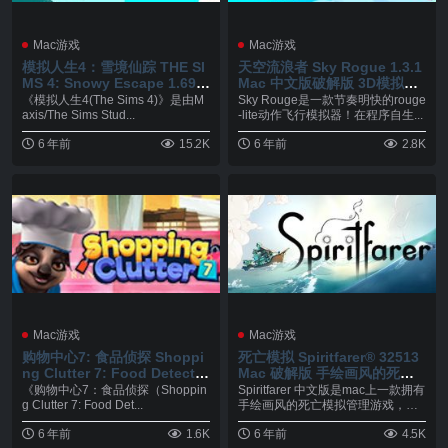
Mac游戏
Mac游戏
模拟人生4：雪境仙踪 THE SI
天空流浪者 Sky Rogue 1.3.1
MS 4: Snowy Escape 1.69.5
Mac 中文版破解版 3D模拟空
7.1020 Mac 中文破解版 All D
战游戏
《模拟人生4(The Sims 4)》是由M
Sky Rouge是一款节奏明快的rouge
LC
axis/The Sims Stud...
-lite动作飞行模拟器！在程序自生...
6 年前
15.2K
6 年前
2.8K
Mac游戏
Mac游戏
购物中心7: 食品侦探 Shoppi
死亡模拟 Spiritfarer® 32513
ng Clutter 7: Food Detectiv
Mac 破解版 手绘画风的死亡
es 1.0.0 Mac 破解版 家庭餐
模拟管理游戏
《购物中心7：食品侦探（Shoppin
Spiritfarer 中文版是mac上一款拥有
厅模拟经营类游戏
g Clutter 7: Food Det...
手绘画风的死亡模拟管理游戏，游
戏...
6 年前
1.6K
6 年前
4.5K