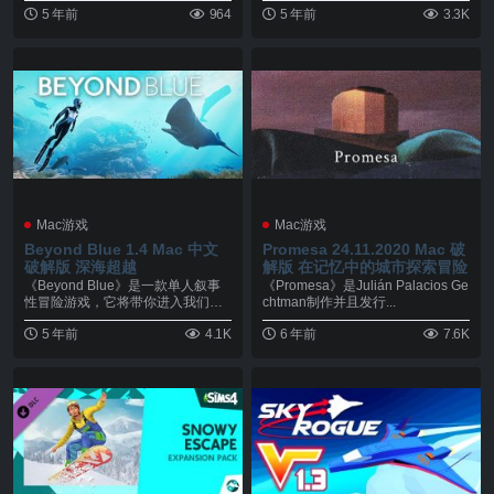
5 年前
964
5 年前
3.3K
Mac游戏
Mac游戏
Beyond Blue 1.4 Mac 中文
Promesa 24.11.2020 Mac 破
破解版 深海超越
解版 在记忆中的城市探索冒险
《Beyond Blue》是一款单人叙事
《Promesa》是Julián Palacios Ge
性冒险游戏，它将带你进入我们星
chtman制作并且发行...
球的跃动蓝...
5 年前
4.1K
6 年前
7.6K