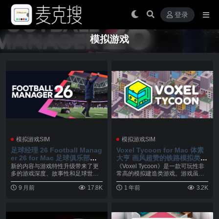
登录
模拟游戏
模拟游戏SIM
模拟游戏SIM
足球经理 26 Football Manag
Voxel Tycoon for Mac 体素
er 26 for Mac 足球俱乐部经
大亨 画风超赞的铁路模拟类游
营管理模拟游戏 v26.1.1.2248
戏 v0.89.0.21
新的内容与游戏特性升级带来了更
《Voxel Tycoon》是一款可玩性非
379
多的游戏深度、故事性和足球世界
常高的模拟建造类游戏。游戏虽然
的真实性。FM21以...
以铁路建...
9 月前
17.8K
1 年前
3.2K