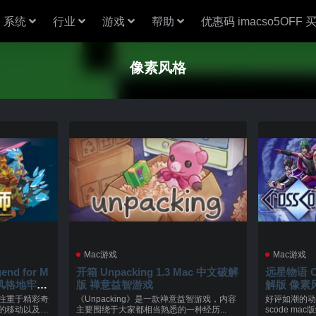
系统
行业
游戏
帮助
优惠码 imacso5OFF
像素风格
Mac游戏
Mac游戏
end for M
开箱 Unpacking 1.3 Mac 中文破解
远星物语 Cro
版 禅意益智游戏
解版 像素
注重于精彩奇
《Unpacking》是一款禅意益智游戏，内容
好评如潮的动
的移动以及超
主要围绕于大家都相当熟悉的一种经历...
scode ma