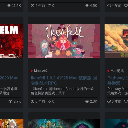
11.5K
4 年前
0
4.5K
4 年前
Mac游戏
Mac游戏
2020 Mac
Ikenfell 1.0.2 41928 Mac 破解版 回
Pathway
合制战术RPG
略游戏
版是一款高难度
《Ikenfell》是Humble Bundle发行的一款
Pathway
复...
角色扮演类游戏，关于一...
策略游戏，游
2.7K
6 年前
0
2.3K
6 年前