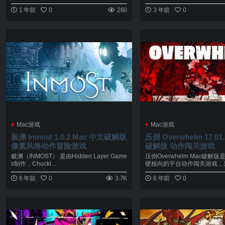
高频...
1 年前
0
260
3 年前
0
Mac游戏
Mac游戏
极渊 Inmost 1.0.2 Mac 中文破解版
压倒 Overwhelm 17.01.
像素风格动作冒险游戏
破解版 动作闯关游戏
极渊（INMOST） 是由Hidden Layer Game
压倒Overwhelm Mac破解
s制作，Chuckl...
硬核向的平台动作闯关游戏，采用
6 年前
0
3.7K
6 年前
0