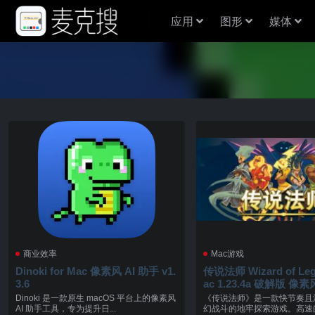
应用
图形
媒体
商业效率
Mac游戏
Dinoki for Mac 像素风 AI 助手 v1.
传说法师 Wizard of Leg
3.6
ac 1.23.4a 破解版 像素风格地牢探
险游戏
Dinoki 是一款原生 macOS 平台上的像素风
《传说法师》是一款快节奏且
AI 助手工具，专为提升日...
幻战斗的地牢探索游戏。高速