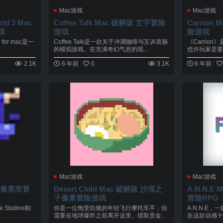
Mac游戏
Mac游戏
ld 3 Mac
Coffee Talk Mac 破解版 文字冒险
Carrion
戏
游戏
险游戏
 for mac是一
Coffee Talk是一款关于冲调咖啡与互诉衷肠
《Carrio
的模拟游戏。在充满奇幻气息的现...
也许玩家是要
2.1K
6 年前
0
3.1K
6 年前
Mac游戏
Mac游戏
解版 像素类冒
Desert Child Mac 破解版 沙漠之
A.N.N.
子像素冒险游戏
冒险RPG
e Studios制
你是一位饱受饥饿的年轻飞行摩托车手，你
A.N.N.E
需要在地球爆炸之前离开这里。猎取赏金，
在这款动感十