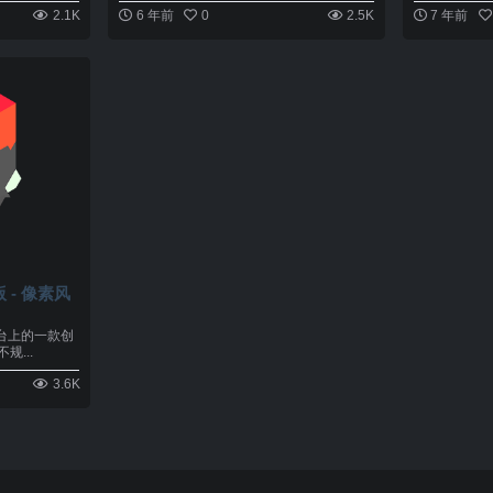
参加...
2.1K
6 年前
0
2.5K
7 年前
解版 - 像素风
c平台上的一款创
...
3.6K