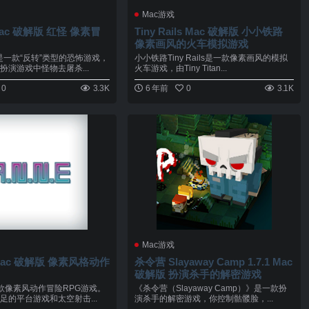
Mac游戏
 Mac 破解版 红怪 像素冒
Tiny Rails Mac 破解版 小小铁路
像素画风的火车模拟游戏
n》是一款“反转”类型的恐怖游戏，
小小铁路Tiny Rails是一款像素画风的模拟
扮演游戏中怪物去屠杀...
火车游戏，由Tiny Titan...
0
3.3K
6 年前
0
3.1K
Mac游戏
E Mac 破解版 像素风格动作
杀令营 Slayaway Camp 1.7.1 Mac
破解版 扮演杀手的解密游戏
，一款像素风动作冒险RPG游戏。
《杀令营（Slayaway Camp）》是一款扮
足的平台游戏和太空射击...
演杀手的解密游戏，你控制骷髅脸，...