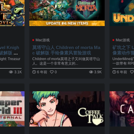
Mac游戏
Mac游戏
l Knigh
莫塔守山人 Children of morta Ma
矿坑之下 Un
ac 破解版 复
c 破解版 手绘像素风冒险游戏
像素动作
险游戏
t: Treasur
Children of morta莫塔之子又叫做莫塔守山
UnderMin
人。这是一个非常有意义的...
一款带有 RPG
3.1K
6 年前
0
3.9K
6 年前