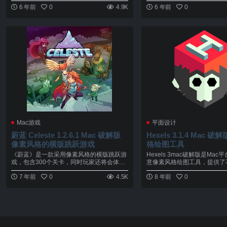
6 年前
0
4.9K
6 年前
0
Mac游戏
平面设计
蔚蓝 Celeste 1.2.6.1 Mac 破解版
Hexels 3.1.4 Mac 破
像素风格的横版跳跃游戏
格绘图工具
《蔚蓝》是一款采用像素风格的横版跳跃游
Hexels 3mac破解版是Ma
戏，包含300个关卡，同时玩家还将会体验
意像素风格绘图工具，提供了不规
到...
7 年前
0
4.5K
8 年前
0