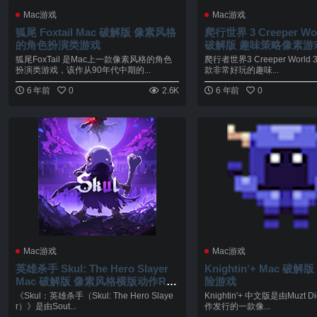
Mac游戏
Mac游戏
狐尾 Foxtail Mac 破解版 像素风格
爬行世界 3 Creeper Wor
的角色扮演类游戏
破解版 趣味策略像素游
狐尾FoxTail 是Mac上一款像素风格的角色
爬行者世界3 Creeper World 3
扮演类游戏，该作从90年代中期的...
款非常好玩的趣味...
6 年前
0
2.6K
6 年前
0
Mac游戏
Mac游戏
英雄杀手 Skul: The Hero Slayer
Knightin‘+ Mac 破
Mac 破解版 像素风格横版动作RP
险游戏
G
《Skul：英雄杀手（Skul: The Hero Slaye
Knightin'+ 中文版是由Muzt Di
r）》是由Sout...
作发行的一款像...