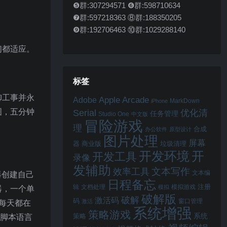
❺群:307294571 ❻群:598710634
❼群:597218363 ⑧群:188350205
❾群:192706463 ⑩群:1029288140
们都适应。
标签
御工事并永
Apple Arcade
Adobe
MarkDown
iPhone
图，五分钟
Serial
优化清
任务管理
Studio One
中文版
冒险游戏
理
合成
办公软件
原型设计
图片处理
屏幕
器
商业版
垃圾清理
开
开发环境
开发工具
录像
发辅助
文本写作
效率工具
文本编
器创建自己
日程备忘
注册
辑
文档处理
模拟游戏
模拟
器，一个单
破解版
破解
激活码
码
窗口管理
激活
每天都在
系统增强
策略游戏
系统
L脚本语言
策略