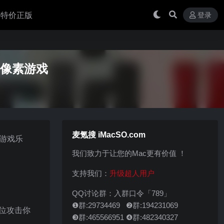
 买特价正版
登录
策略像素游戏
麦氪搜 iMacSO.com
美游戏乐
我们致力于让您的Mac更有价值 ！
支持我们：
升级超人用户
QQ讨论群：入群口令「789」
❶群:29734469 ❷群:194231069
位攻击你
❸群:465566951 ❹群:482340327