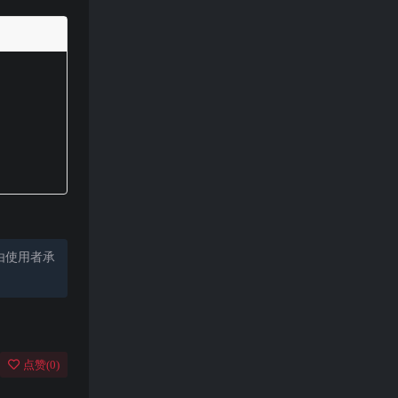
由使用者承
点赞(
0
)