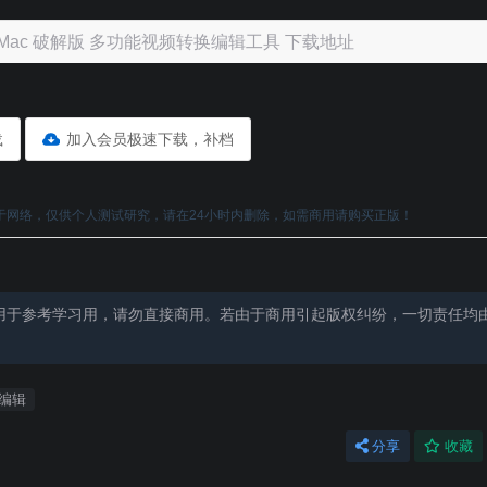
r 4.1.0 Mac 破解版 多功能视频转换编辑工具 下载地址
载
加入会员极速下载，补档
于网络，仅供个人测试研究，请在24小时内删除，如需商用请购买正版！
用于参考学习用，请勿直接商用。若由于商用引起版权纠纷，一切责任均
编辑
分享
收藏