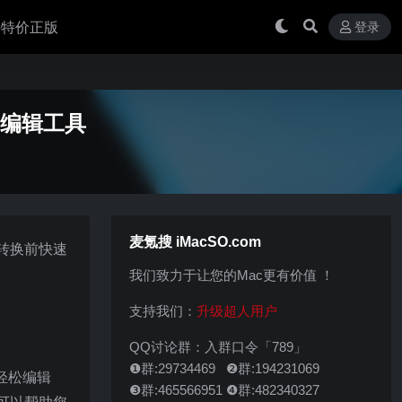
 买特价正版
登录
频转换编辑工具
麦氪搜 iMacSO.com
您在转换前快速
我们致力于让您的Mac更有价值 ！
支持我们：
升级超人用户
QQ讨论群：入群口令「789」
❶群:29734469 ❷群:194231069
以轻松编辑
❸群:465566951 ❹群:482340327