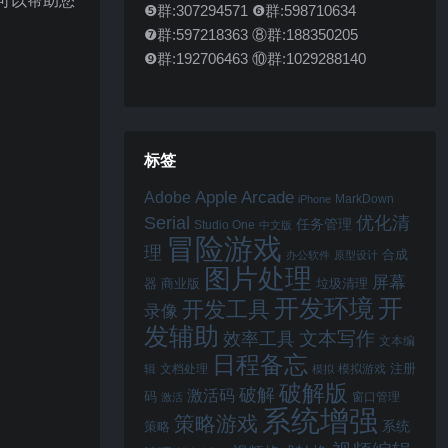
，可以帮助您
❺群:307294571 ❻群:598710634
❼群:597218363 ⑧群:188350205
❾群:192706463 ⑩群:1029288140
标签
Apple Arcade
Adobe
MarkDown
iPhone
Serial
优化清
任务管理
Studio One
中文版
冒险游戏
理
合成
办公软件
原型设计
图片处理
屏幕
器
商业版
垃圾清理
开
开发环境
开发工具
录像
发辅助
文本写作
效率工具
文本编
日程备忘
注册
辑
文档处理
模拟游戏
模拟
破解版
破解
激活码
码
窗口管理
激活
系统增强
策略游戏
系统
策略