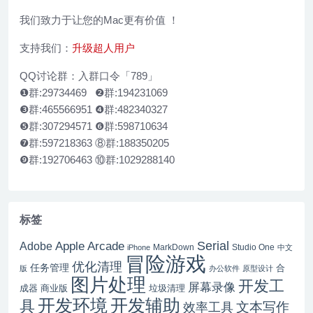
我们致力于让您的Mac更有价值 ！
支持我们：
升级超人用户
QQ讨论群：入群口令「789」
❶群:29734469 ❷群:194231069
❸群:465566951 ❹群:482340327
❺群:307294571 ❻群:598710634
❼群:597218363 ⑧群:188350205
❾群:192706463 ⑩群:1029288140
标签
Serial
Apple Arcade
Adobe
MarkDown
Studio One
iPhone
中文
冒险游戏
优化清理
任务管理
合
版
办公软件
原型设计
图片处理
开发工
屏幕录像
成器
商业版
垃圾清理
开发辅助
开发环境
具
文本写作
效率工具