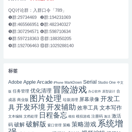
QQ讨论群：入群口令「789」
❶群:29734469 ❷群:194231069
❸群:465566951 ❹群:482340327
❺群:307294571 ❻群:598710634
❼群:597218363 ⑧群:188350205
❾群:192706463 ⑩群:1029288140
标签
Serial
Apple Arcade
Adobe
MarkDown
Studio One
iPhone
中文
冒险游戏
优化清理
任务管理
合
版
办公软件
原型设计
图片处理
开发工
屏幕录像
成器
商业版
垃圾清理
开发辅助
开发环境
具
文本写作
效率工具
日程备忘
激活
注册码
文本编辑
文档处理
模拟游戏
模拟
激活
系统增
破解版
策略游戏
破解
码
窗口管理
策略