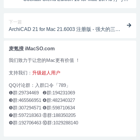
强大的系统维护工具
下一篇
ArchiCAD 21 for Mac 21.6003 注册版 - 强大的三维
建筑设计软件
麦氪搜 iMacSO.com
我们致力于让您的Mac更有价值 ！
支持我们：
升级超人用户
QQ讨论群：入群口令「789」
❶群:29734469 ❷群:194231069
❸群:465566951 ❹群:482340327
❺群:307294571 ❻群:598710634
❼群:597218363 ⑧群:188350205
❾群:192706463 ⑩群:1029288140