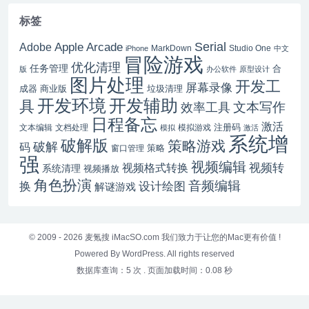
标签
Serial
Apple Arcade
Adobe
MarkDown
Studio One
iPhone
中文
冒险游戏
优化清理
任务管理
合
版
办公软件
原型设计
图片处理
开发工
屏幕录像
成器
商业版
垃圾清理
开发辅助
开发环境
具
文本写作
效率工具
日程备忘
激活
注册码
文本编辑
文档处理
模拟游戏
模拟
激活
系统增
破解版
策略游戏
破解
码
窗口管理
策略
强
视频编辑
视频转
视频格式转换
系统清理
视频播放
角色扮演
音频编辑
换
设计绘图
解谜游戏
© 2009 - 2026
麦氪搜 iMacSO.com
我们致力于让您的Mac更有价值 !
Powered By WordPress. All rights reserved
数据库查询：5 次
.
页面加载时间：0.08 秒