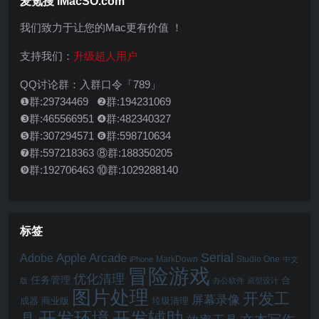
麦氪搜 iMacSO.com
我们致力于让您的Mac更有价值 ！
支持我们：
升级超人用户
QQ讨论群：入群口令「789」
❶群:29734469 ❷群:194231069
❸群:465566951 ❹群:482340327
❺群:307294571 ❻群:598710634
❼群:597218363 ⑧群:188350205
❾群:192706463 ⑩群:1029288140
标签
Serial
Apple Arcade
Adobe
MarkDown
Studio One
iPhone
中文
冒险游戏
优化清理
任务管理
合
版
办公软件
原型设计
图片处理
开发工
屏幕录像
成器
商业版
垃圾清理
开发辅助
开发环境