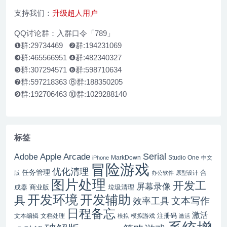
支持我们：
升级超人用户
QQ讨论群：入群口令「789」
❶群:29734469 ❷群:194231069
❸群:465566951 ❹群:482340327
❺群:307294571 ❻群:598710634
❼群:597218363 ⑧群:188350205
❾群:192706463 ⑩群:1029288140
标签
Serial
Apple Arcade
Adobe
MarkDown
Studio One
iPhone
中文
冒险游戏
优化清理
任务管理
合
版
办公软件
原型设计
图片处理
开发工
屏幕录像
成器
商业版
垃圾清理
开发辅助
开发环境
具
文本写作
效率工具
日程备忘
激活
注册码
文本编辑
文档处理
模拟游戏
模拟
激活