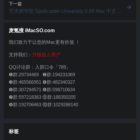
下一篇
咒术师学院 Spellcaster University 0.99 Mac 中文破
解版 在幻想的世界中管理你的法师学院
麦氪搜 iMacSO.com
我们致力于让您的Mac更有价值 ！
支持我们：
升级超人用户
QQ讨论群：入群口令「789」
❶群:29734469 ❷群:194231069
❸群:465566951 ❹群:482340327
❺群:307294571 ❻群:598710634
❼群:597218363 ⑧群:188350205
❾群:192706463 ⑩群:1029288140
标签