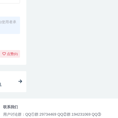
由使用者承
点赞(
0
)
具
联系我们
用户讨论群：QQ①群:29734469 QQ②群:194231069 QQ③