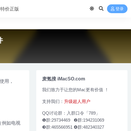
 买特价正版
登录
件
麦氪搜 iMacSO.com
于使用，
我们致力于让您的Mac更有价值 ！
支持我们：
升级超人用户
QQ讨论群：入群口令「789」
❶群:29734469 ❷群:194231069
（例如电视
❸群:465566951 ❹群:482340327