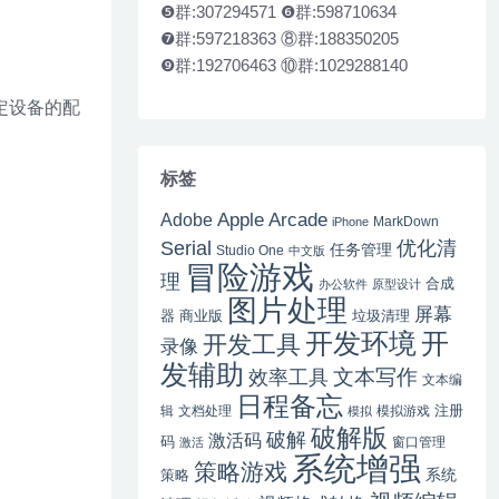
❺群:307294571 ❻群:598710634
❼群:597218363 ⑧群:188350205
❾群:192706463 ⑩群:1029288140
特定设备的配
标签
Apple Arcade
Adobe
MarkDown
iPhone
Serial
优化清
任务管理
Studio One
中文版
冒险游戏
理
合成
办公软件
原型设计
图片处理
屏幕
器
商业版
垃圾清理
开
开发环境
开发工具
录像
发辅助
文本写作
效率工具
文本编
日程备忘
注册
辑
文档处理
模拟游戏
模拟
破解版
破解
激活码
码
窗口管理
激活
系统增强
策略游戏
系统
策略