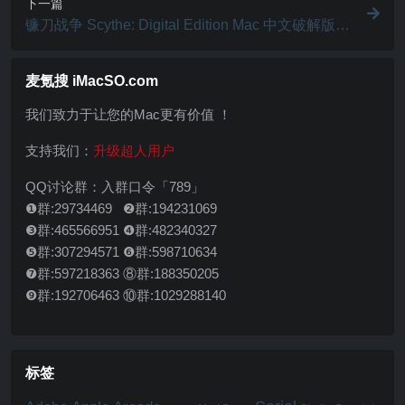
下一篇
镰刀战争 Scythe: Digital Edition Mac 中文破解版
架空历史的策略战旗类游戏
麦氪搜 iMacSO.com
我们致力于让您的Mac更有价值 ！
支持我们：
升级超人用户
QQ讨论群：入群口令「789」
❶群:29734469 ❷群:194231069
❸群:465566951 ❹群:482340327
❺群:307294571 ❻群:598710634
❼群:597218363 ⑧群:188350205
❾群:192706463 ⑩群:1029288140
标签