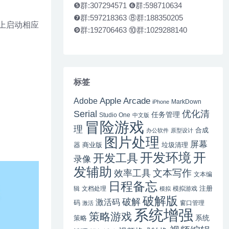
❺群:307294571 ❻群:598710634
❼群:597218363 ⑧群:188350205
c上启动相应
❾群:192706463 ⑩群:1029288140
标签
Apple Arcade
Adobe
MarkDown
iPhone
Serial
优化清
任务管理
Studio One
中文版
冒险游戏
理
合成
办公软件
原型设计
图片处理
屏幕
器
商业版
垃圾清理
开
开发环境
开发工具
录像
发辅助
文本写作
效率工具
文本编
日程备忘
注册
辑
文档处理
模拟游戏
模拟
破解版
破解
激活码
码
窗口管理
激活
系统增强
策略游戏
系统
策略