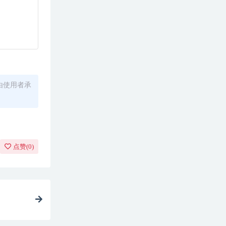
由使用者承
点赞(
0
)