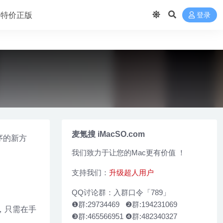
 买特价正版
登录
麦氪搜 iMacSO.com
程序的新方
我们致力于让您的Mac更有价值 ！
支持我们：
升级超人用户
QQ讨论群：入群口令「789」
❶群:29734469 ❷群:194231069
s，只需在手
❸群:465566951 ❹群:482340327