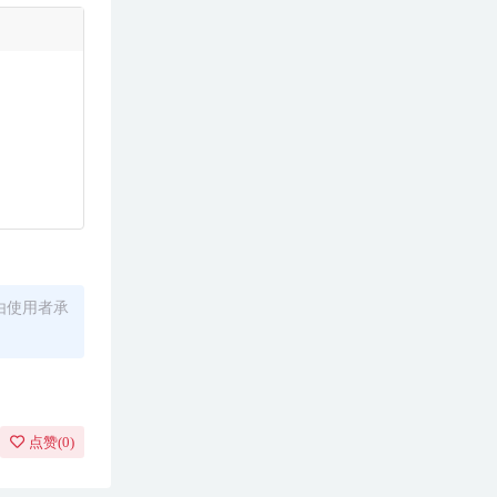
由使用者承
点赞(
0
)