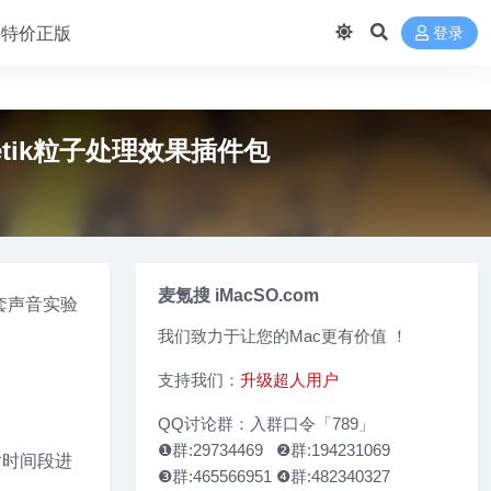
 买特价正版
登录
eMagnetik粒子处理效果插件包
麦氪搜 iMacSO.com
一套声音实验
我们致力于让您的Mac更有价值 ！
支持我们：
升级超人用户
QQ讨论群：入群口令「789」
❶群:29734469 ❷群:194231069
对时间段进
❸群:465566951 ❹群:482340327