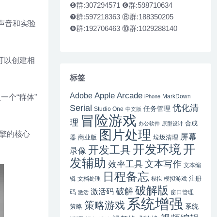
❺群:307294571 ❻群:598710634
❼群:597218363 ⑧群:188350205
微声音和实验
❾群:192706463 ⑩群:1029288140
可以创建相
标签
Apple Arcade
Adobe
一个“群体”
MarkDown
iPhone
Serial
优化清
任务管理
Studio One
中文版
冒险游戏
理
合成
办公软件
原型设计
图片处理
引擎的核心
屏幕
器
商业版
垃圾清理
开
开发环境
开发工具
录像
发辅助
文本写作
效率工具
文本编
日程备忘
注册
辑
文档处理
模拟游戏
模拟
破解版
破解
激活码
码
窗口管理
激活
系统增强
策略游戏
系统
策略