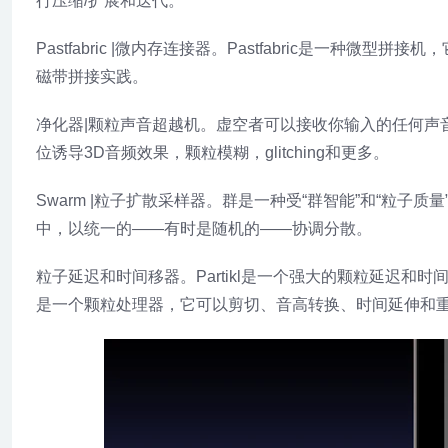
行压缩/扩展和迭代。
Pastfabric |微内存连接器。Pastfabric是一
磁带拼接实践。
净化器|颗粒声音超越机。虚空者可以接收你输入的任何声
位诱导3D音频效果，颗粒模糊，glitching和更多。
Swarm |粒子扩散采样器。群是一种受“群智能”和“粒子
中，以统一的——有时是随机的——协调分散。
粒子延迟和时间移器。Partikl是一个强大的颗粒延迟和时
是一个颗粒处理器，它可以剪切、音高转换、时间延伸和