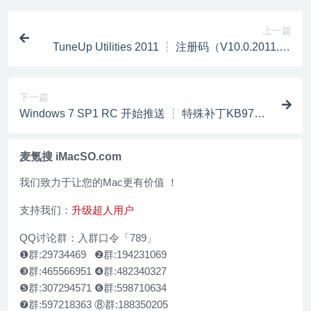
上一篇
TuneUp Utilities 2011 ┆ 注册码（V10.0.2011.65
正式版）
下一篇
Windows 7 SP1 RC 开始推送 ┆ 特殊补丁KB9769
32 ┆ 下载
麦氪搜 iMacSO.com
我们致力于让您的Mac更有价值 ！
支持我们：
升级超人用户
QQ讨论群：入群口令「789」
❶群:29734469 ❷群:194231069
❸群:465566951 ❹群:482340327
❺群:307294571 ❻群:598710634
❼群:597218363 ⑧群:188350205