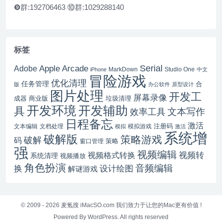
❾群:192706463 ⑩群:1029288140
标签
Serial
Apple Arcade
Adobe
MarkDown
Studio One
iPhone
中文
冒险游戏
优化清理
任务管理
合
版
办公软件
原型设计
图片处理
开发工
屏幕录像
成器
商业版
垃圾清理
开发辅助
开发环境
具
文本写作
效率工具
日程备忘
激活
注册码
文本编辑
文档处理
模拟游戏
模拟
激活
系统增
破解版
策略游戏
破解
码
窗口管理
策略
强
视频编辑
视频转
视频格式转换
系统清理
视频播放
角色扮演
音频编辑
换
设计绘图
解谜游戏
© 2009 - 2026
麦氪搜 iMacSO.com
我们致力于让您的Mac更有价值 !
Powered By WordPress. All rights reserved