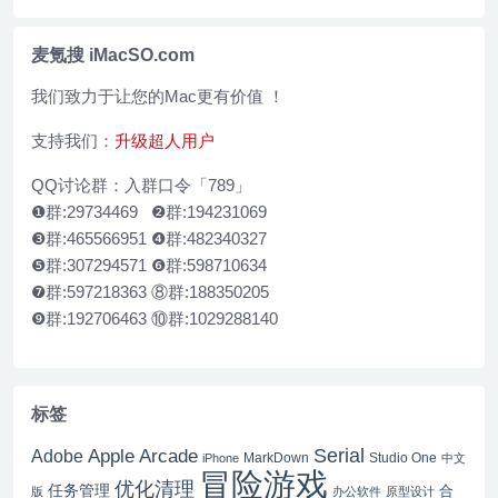
┆ 注册码
麦氪搜 iMacSO.com
我们致力于让您的Mac更有价值 ！
支持我们：
升级超人用户
QQ讨论群：入群口令「789」
❶群:29734469 ❷群:194231069
❸群:465566951 ❹群:482340327
❺群:307294571 ❻群:598710634
❼群:597218363 ⑧群:188350205
❾群:192706463 ⑩群:1029288140
标签
Serial
Apple Arcade
Adobe
MarkDown
Studio One
iPhone
中文
冒险游戏
优化清理
任务管理
合
版
办公软件
原型设计