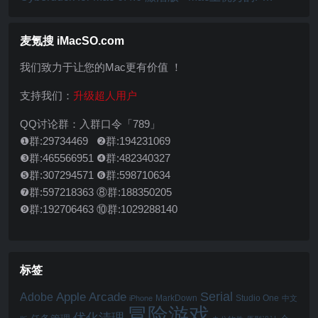
客户端工具
麦氪搜 iMacSO.com
我们致力于让您的Mac更有价值 ！
支持我们：
升级超人用户
QQ讨论群：入群口令「789」
❶群:29734469 ❷群:194231069
❸群:465566951 ❹群:482340327
❺群:307294571 ❻群:598710634
❼群:597218363 ⑧群:188350205
❾群:192706463 ⑩群:1029288140
标签
Serial
Apple Arcade
Adobe
MarkDown
Studio One
iPhone
中文
冒险游戏