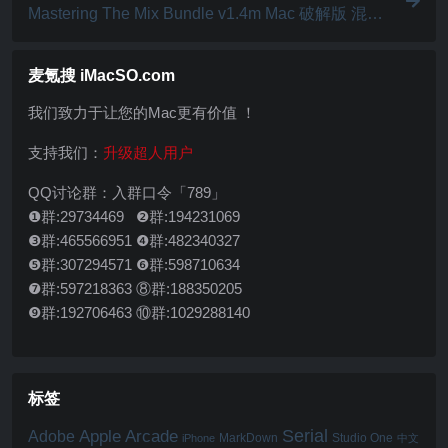
Mastering The Mix Bundle v1.4m Mac 破解版 混音
插件合集
麦氪搜 iMacSO.com
我们致力于让您的Mac更有价值 ！
支持我们：
升级超人用户
QQ讨论群：入群口令「789」
❶群:29734469 ❷群:194231069
❸群:465566951 ❹群:482340327
❺群:307294571 ❻群:598710634
❼群:597218363 ⑧群:188350205
❾群:192706463 ⑩群:1029288140
标签
Serial
Apple Arcade
Adobe
MarkDown
Studio One
iPhone
中文