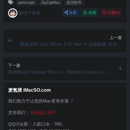
periscope
ZipZapMac
监控软件
爱情守望者
分享
收藏
点赞(
0
)
上一篇
碟血房间 Disc Room 1.02 Mac 中文破解版 生存冒
险游戏
下一篇
怪物舞会2 Monster Prom 2 - Monster Camp 1.0 Ma
c 破解版 剧情恋爱冒险视觉小说文字解密游戏
麦氪搜 iMacSO.com
我们致力于让您的Mac更有价值 ！
支持我们：
升级超人用户
QQ讨论群：入群口令「789」