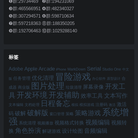
❶群:29734469 ❷群:194231069
❸群:465566951 ❹群:482340327
❺群:307294571 ❻群:598710634
❼群:597218363 ⑧群:188350205
❾群:192706463 ⑩群:1029288140
标签
Serial
Apple Arcade
Adobe
MarkDown
Studio One
iPhone
中文
冒险游戏
优化清理
任务管理
合
版
办公软件
原型设计
图片处理
开发工
屏幕录像
成器
商业版
垃圾清理
开发辅助
开发环境
具
文本写作
效率工具
日程备忘
激活
注册码
文本编辑
文档处理
模拟游戏
模拟
激活
系统增
破解版
策略游戏
破解
码
窗口管理
策略
强
视频编辑
视频转
视频格式转换
系统清理
视频播放
角色扮演
音频编辑
换
设计绘图
解谜游戏