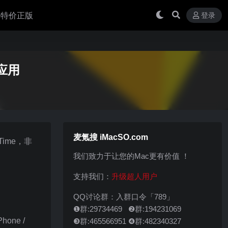
 买特价正版
登录
作应用
麦氪搜 iMacSO.com
ime，非
我们致力于让您的Mac更有价值 ！
支持我们：
升级超人用户
QQ讨论群：入群口令「789」
❶群:29734469 ❷群:194231069
one /
❸群:465566951 ❹群:482340327