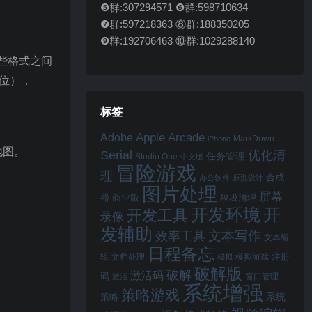
❺群:307294571 ❻群:598710634
。
❼群:597218363 ⑧群:188350205
❾群:192706463 ⑩群:1029288140
这些格式之间
2位），
标签
Apple Arcade
Adobe
MarkDown
iPhone
地图。
Serial
优化清
任务管理
Studio One
中文版
冒险游戏
理
合成
办公软件
原型设计
图片处理
屏幕
器
商业版
垃圾清理
开
开发环境
开发工具
录像
发辅助
文本写作
效率工具
文本编
日程备忘
注册
辑
文档处理
模拟游戏
模拟
破解版
破解
激活码
码
窗口管理
激活
系统增强
策略游戏
系统
策略