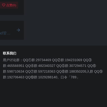
点赞(
0
)
iPad管理
联系我们
用户讨论群：QQ①群:29734469 QQ②群:194231069 QQ③
群:465566951 QQ④群:482340327 QQ⑤群:307294571 QQ⑥
群:598710634 QQ⑦群:597218363 QQ⑧群:188350205入群 QQ⑨
群:192706463 QQ⑩群:1029288140。口令「789」