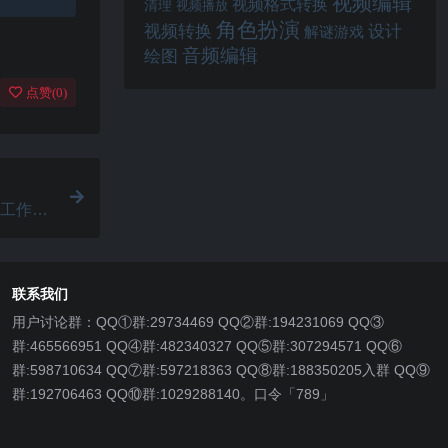
视频编辑
视频格式转换
清理
视频播放
角色扮演
视频转换
设计
解谜游戏
音频编辑
绘图
点赞(
0
)
GTD工作效
联系我们
用户讨论群：QQ①群:29734469 QQ②群:194231069 QQ③
群:465566951 QQ④群:482340327 QQ⑤群:307294571 QQ⑥
群:598710634 QQ⑦群:597218363 QQ⑧群:188350205入群 QQ⑨
群:192706463 QQ⑩群:1029288140。口令「789」