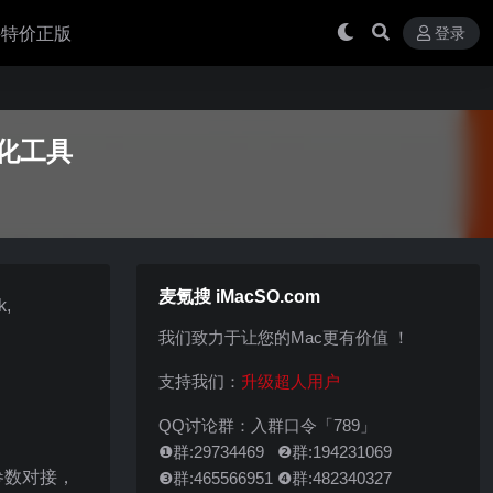
 买特价正版
登录
护优化工具
麦氪搜 iMacSO.com
,
我们致力于让您的Mac更有价值 ！
支持我们：
升级超人用户
QQ讨论群：入群口令「789」
❶群:29734469 ❷群:194231069
参数对接，
❸群:465566951 ❹群:482340327