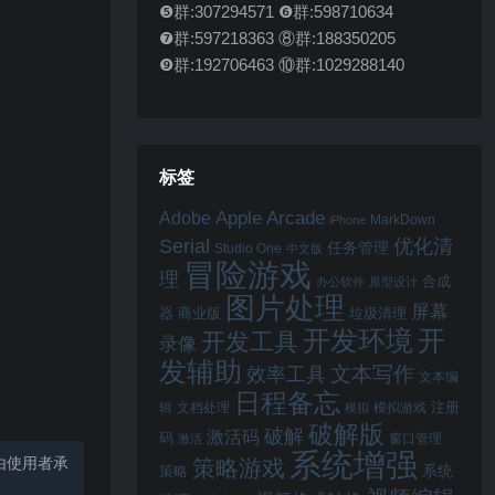
❺群:307294571 ❻群:598710634
❼群:597218363 ⑧群:188350205
❾群:192706463 ⑩群:1029288140
标签
Apple Arcade
Adobe
MarkDown
iPhone
Serial
优化清
任务管理
Studio One
中文版
冒险游戏
理
合成
办公软件
原型设计
图片处理
屏幕
器
商业版
垃圾清理
开
开发环境
开发工具
录像
发辅助
文本写作
效率工具
文本编
日程备忘
注册
辑
文档处理
模拟游戏
模拟
破解版
破解
激活码
码
窗口管理
激活
系统增强
由使用者承
策略游戏
系统
策略